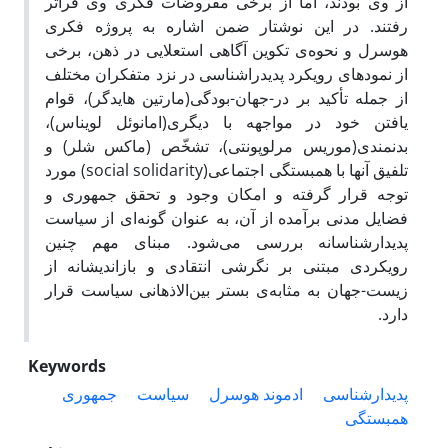
از وی بودند، اما از برخی مفروضات فکری وی فراتر
رفتند. در این نوشتار ضمن اشاره به پروژه فکری
هوسرل و نحوه‌ی تکوین آگاهی استعلایی در ذهن، برخی
از نمودهای رویکرد پدیدراشناسی در نزد متفکران مختلف
از جمله تأکید بر در-جهان-‌بودگی(مارتین هایدگر)، قوام
یافتن خود در مواجهه با دیگری(امانوئل لویناس)،
بدنمندی(موریس مرلوپونتی)، تشخّص (ماکس شلر) و
تلفیق آنها با همبستگی اجتماعی(social solidarity) مورد
توجه قرار گرفته و امکان وجود و تحقق جمهوری‌ و
فضایل مدنی برآمده از آن، به عنوان گونه‌ای از سیاست
پدیدارشناسانه بررسی می‌شود. مبنای مهم چنین
رویکردی مبتنی بر نگرشی انتقادی و بازاندیشانه از
زیست-جهان به مثابه‌ی بستر بین‌الاذهانی سیاست قرار
دارد.
Keywords
پدیدارشناسی
ادموند هوسرل
سیاست
جمهوری‌
همبستگی