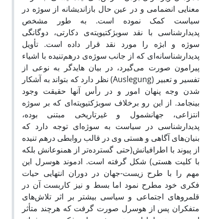
معنایی انضمامی و در عین حال بازاندیشانه از سوژه در
سیاست کمک نموده است. به طور مشخص
پدیدارشناسی با نقد سوبژکتیویته‌ی دکارتی، دوگانگی
سوژه و ابژه را مورد نقد قرار داده است. تأویل
پدیدارشناسانه‌ای که از جانب سوژه‌ی درهم‌تنیده با اشیاء
پیرامون صورت می‌گیرد، در بیان هایدگر به نوعی از
تفسیر و تعبیر (Auslegung) نظر دارد که بتواند به آشکار
شدن وجه پنهان امور و در رأس آنها حقیقت وجود
بینجامد. از این رو برخلاف سوبژکتیویته‌ای که بر سوژه‌
انتزاعی، جهانشمول و غیرتاریخی مبتنی بوده،
پدیدارشناسی در سیاست به سوژه‌ای توجه دارد که
بنیان‌های آگاهی و هستی وی در قالب روابطی درهم تنیده
از پیوند با اطرافیانش(حتی گسترده‌تر از همنوعانش بلکه
با کلیت هستی) شکل گرفته است. ادموند هوسرل این
مهم را با طرح زیست‌-جهان در دوران انتهایی حیات
فکری خود مطرح نمود اما بسط و نیز کاربست آن در
قلمروهای اجتماعی و سیاسی بیشتر بر اثر تلاش‌های
متفکران پس از هوسرل صورت گرفت که هرچند متأثر