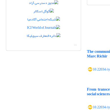
...
The community
Marc Richir
10.22034/i
From transce
social sciences
10.22034/i