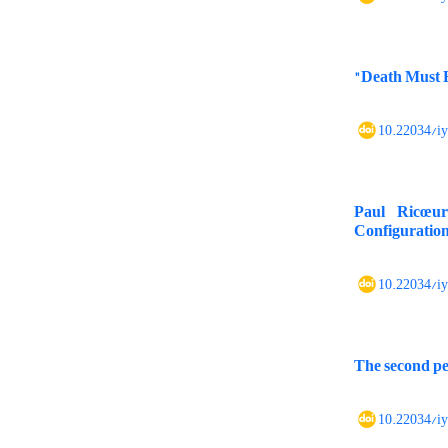
"Death Must H
10.22034/i
Paul Ricœur
Configuration 
10.22034/i
The second per
10.22034/i