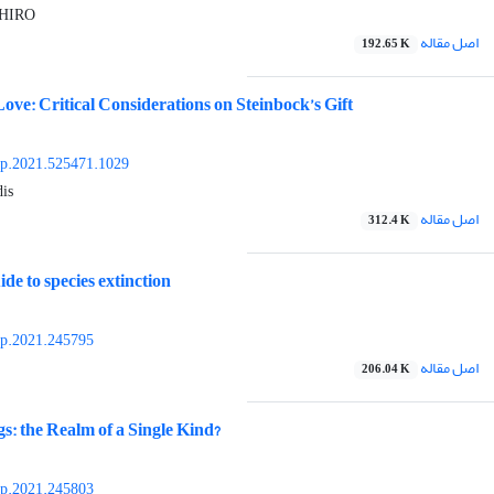
CHIRO
اصل مقاله
192.65 K
ove: Critical Considerations on Steinbock’s Gift
yp.2021.525471.1029
dis
اصل مقاله
312.4 K
ide to species extinction
yp.2021.245795
اصل مقاله
206.04 K
s: the Realm of a Single Kind?
yp.2021.245803