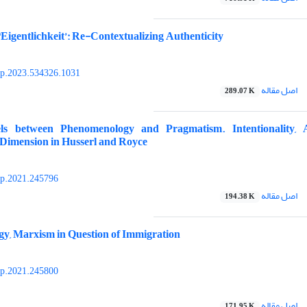
‘Eigentlichkeit’: Re-Contextualizing Authenticity
yp.2023.534326.1031
اصل مقاله
289.07 K
ls between Phenomenology and Pragmatism. Intentionality, 
 Dimension in Husserl and Royce
yp.2021.245796
اصل مقاله
194.38 K
y, Marxism in Question of Immigration
yp.2021.245800
اصل مقاله
171.95 K