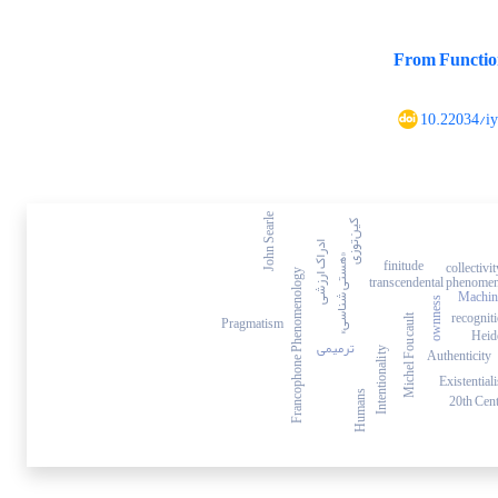
From Function
10.22034/i
John Searle
کین‌توزی
ادراک ارزشی
«هستی شناسی»
finitude
collectivit
Francophone Phenomenology
transcendental phenome
Machin
ownness
recognit
Pragmatism
Michel Foucault
Heid
ترمیمی
Authenticity
Intentionality
Existential
Humans
20th C