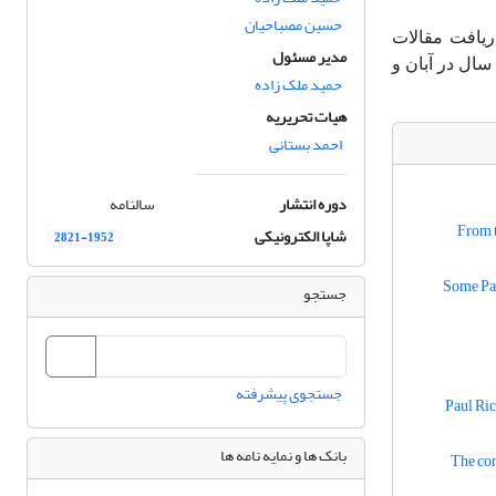
حسین مصباحیان
ریافت مقالات
مدیر مسئول
سال در آبان و
حمید ملک زاده
هیات تحریریه
احمد بستانی
دوره انتشار
سالنامه
From t
شاپا الکترونیکی
2821-1952‪
Some Par
جستجو
جستجوی پیشرفته
Paul Ri
بانک ها و نمایه نامه ها
The com