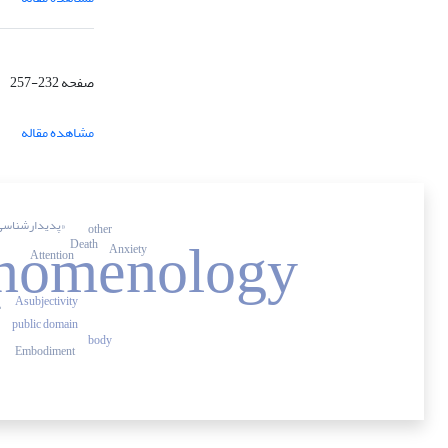
صفحه
232-257
مشاهده مقاله
nomenology
«پدیدارشناسی 
other
Death
Anxiety
Attention
Asubjectivity
ity
public domain
body
Embodiment