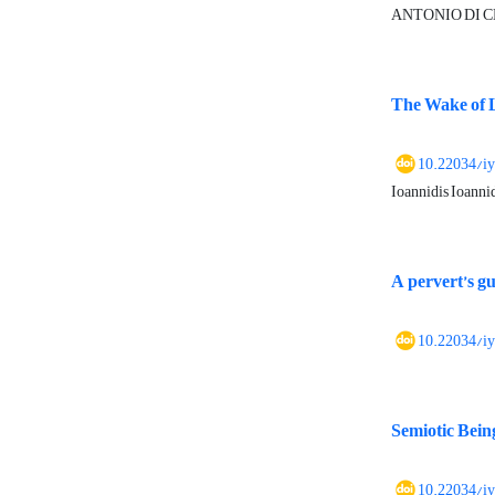
ANTONIO DI 
The Wake of L
10.22034/i
Ioannidis Ioanni
A pervert’s gu
10.22034/i
Semiotic Being
10.22034/i