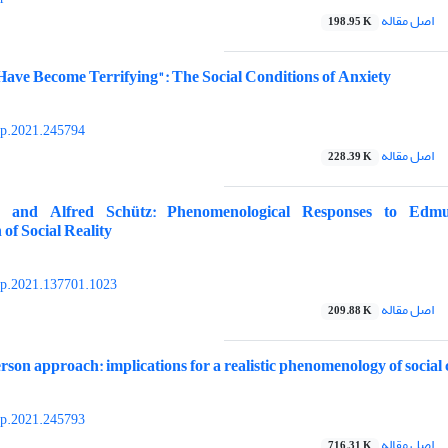
اصل مقاله
198.95 K
ave Become Terrifying": The Social Conditions of Anxiety
yp.2021.245794
اصل مقاله
228.39 K
 and Alfred Schütz: Phenomenological Responses to Edmu
of Social Reality
yp.2021.137701.1023
اصل مقاله
209.88 K
son approach: implications for a realistic phenomenology of social 
yp.2021.245793
اصل مقاله
716.31 K