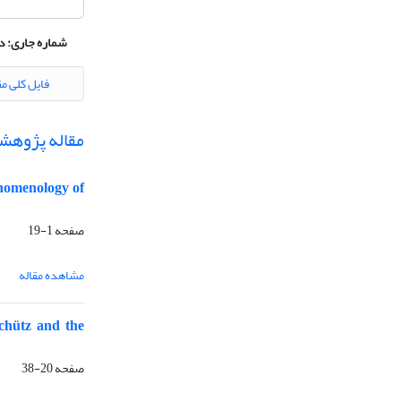
شماره جاری:
دوره 2،
فایل کلی مق
مقاله پژوهش
enomenology of
صفحه
1-19
مشاهده مقاله
chütz and the
صفحه
20-38