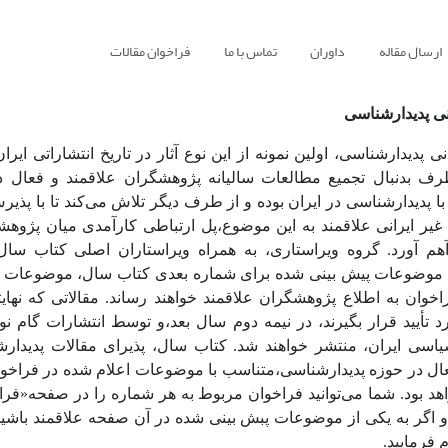
ارسال مقاله
داوران
تماس با ما
فراخوان مقالات
نی پدیدارشناسی
ی پدیدارشناسی، اولین نمونه از این نوع آثار در تاریخ انتشاراتی ایرا
رف بدنبال تجمیع مطالعات سالیانه پژوهشگران علاقمند و فعال د
 پدیدارشناسی در ایران بوده و از طرف دیگر تلاش می‌کند تا با پذیر
غیر ایرانی علاقمند به این موضوع،پل ارتباطی کارآمدی میان پژوهشگ
آهم آورد. گروه ویراستاری، به همراه ویراستاران اصلی کتاب سا
ضوعات پیش بینی شده برای شماره بعدی کتاب سال، موضوعات 
خوان به اطلاع پژوهشگران علاقمند خواهند رساند. مقالاتی که نهای
 تأیید قرار بگیرند، در نیمه دوم سال بعد،و توسط انتشارات گام نو
اسی ایران، منتشر خواهند شد. کتاب سال، پذیرای مقالات پدیدارش
ل در حوزه پدیدارشناسی،متناسب با موضوعات اعلام شده در فراخو
اهد بود. شما می‌توانید فراخوان مربوط به هر شماره را در صفحه«فر
 اگر به یکی از موضوعات پبش بینی شده در آن صفحه علاقمند باشید
 فرمایید.