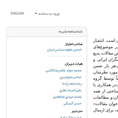
ورود به سامانه
ENGLISH
شناسنامه نشریه
ن است. انتشار
صاحب امتیاز
ر موضوع‌های
انجمن علوم سیاسی ایران
ش مقالات بدیع
ران ایرانی و
هیات دبیران
ل،هر بار ضمن
محمد جواد غلامرضا کاشی
مورد نظرشان
عباس منوچهری
تاً توسط گروه
رضا نجف زاده
،در همکاری با
علی اشرف نظری
ناختی از همه
محمد مهدی مجاهدی
ان،و مطالعات
حسن آبنیکی
اخوان مقالات»
سردبیر
، برای ارسال
حمید ملک زاده