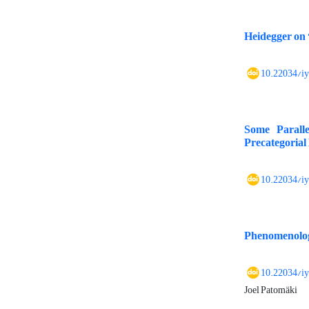
Heidegger on 
10.22034/i
Some Paralle
Precategorial
10.22034/i
Phenomenolog
10.22034/i
Joel Patomäki